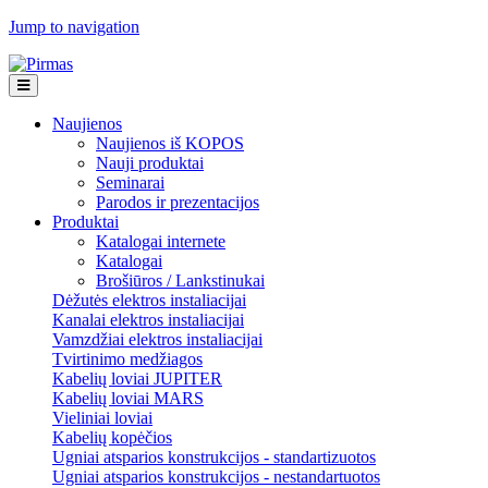
Jump to navigation
Naujienos
Naujienos iš KOPOS
Nauji produktai
Seminarai
Parodos ir prezentacijos
Produktai
Katalogai internete
Katalogai
Brošiūros / Lankstinukai
Dėžutės elektros instaliacijai
Kanalai elektros instaliacijai
Vamzdžiai elektros instaliacijai
Tvirtinimo medžiagos
Kabelių loviai JUPITER
Kabelių loviai MARS
Vieliniai loviai
Kabelių kopėčios
Ugniai atsparios konstrukcijos - standartizuotos
Ugniai atsparios konstrukcijos - nestandartuotos