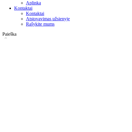
Aplinka
Kontaktai
Kontaktai
Atstovavimas užsienyje
Rašykite mums
Paieška
on web
in products
GLOBAL
Europa
English version
|
en
Česká republika
|
cs
Austria
|
de
Estonia
|
et
Croatia
|
hr