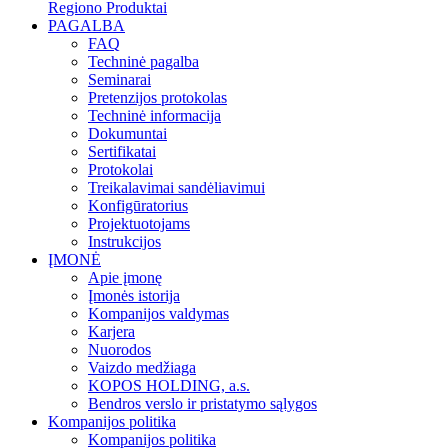
Regiono Produktai
PAGALBA
FAQ
Techninė pagalba
Seminarai
Pretenzijos protokolas
Techninė informacija
Dokumuntai
Sertifikatai
Protokolai
Treikalavimai sandėliavimui
Konfigūratorius
Projektuotojams
Instrukcijos
ĮMONĖ
Apie įmonę
Įmonės istorija
Kompanijos valdymas
Karjera
Nuorodos
Vaizdo medžiaga
KOPOS HOLDING, a.s.
Bendros verslo ir pristatymo sąlygos
Kompanijos politika
Kompanijos politika