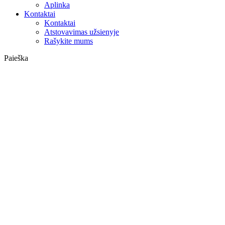
Aplinka
Kontaktai
Kontaktai
Atstovavimas užsienyje
Rašykite mums
Paieška
on web
in products
GLOBAL
Europa
English version
|
en
Česká republika
|
cs
Austria
|
de
Estonia
|
et
Croatia
|
hr