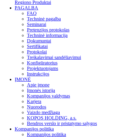
Regiono Produktai
PAGALBA
FAQ
Techninė pagalba
Seminarai
Pretenzijos protokolas
Techninė informacija
Dokumuntai
Sertifikatai
Protokolai
Treikalavimai sandėliavimui
Konfigūratorius
Projektuotojams
Instrukcijos
ĮMONĖ
Apie įmonę
Įmonės istorija
Kompanijos valdymas
Karjera
Nuorodos
Vaizdo medžiaga
KOPOS HOLDING, a.s.
Bendros verslo ir pristatymo sąlygos
Kompanijos politika
Kompanijos politika