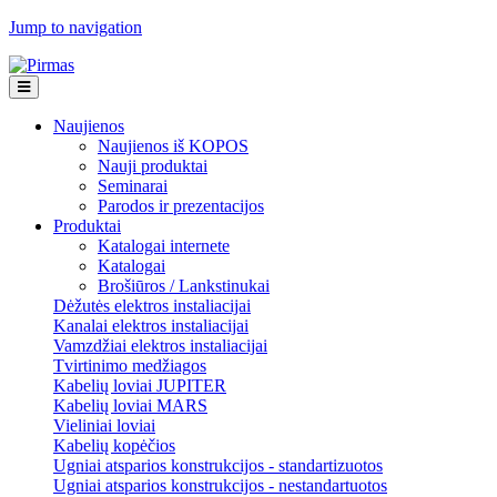
Jump to navigation
Naujienos
Naujienos iš KOPOS
Nauji produktai
Seminarai
Parodos ir prezentacijos
Produktai
Katalogai internete
Katalogai
Brošiūros / Lankstinukai
Dėžutės elektros instaliacijai
Kanalai elektros instaliacijai
Vamzdžiai elektros instaliacijai
Tvirtinimo medžiagos
Kabelių loviai JUPITER
Kabelių loviai MARS
Vieliniai loviai
Kabelių kopėčios
Ugniai atsparios konstrukcijos - standartizuotos
Ugniai atsparios konstrukcijos - nestandartuotos