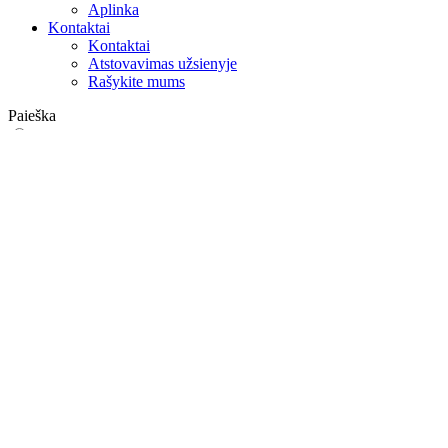
Aplinka
Kontaktai
Kontaktai
Atstovavimas užsienyje
Rašykite mums
Paieška
on web
in products
GLOBAL
Europa
English version
|
en
Česká republika
|
cs
Austria
|
de
Estonia
|
et
Croatia
|
hr