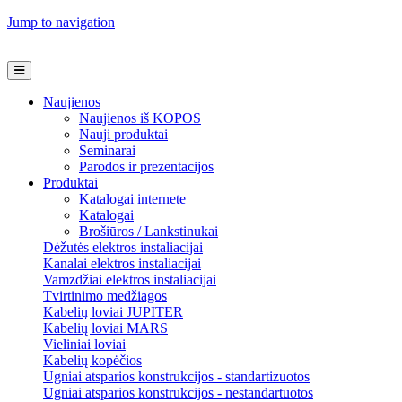
Jump to navigation
Naujienos
Naujienos iš KOPOS
Nauji produktai
Seminarai
Parodos ir prezentacijos
Produktai
Katalogai internete
Katalogai
Brošiūros / Lankstinukai
Dėžutės elektros instaliacijai
Kanalai elektros instaliacijai
Vamzdžiai elektros instaliacijai
Tvirtinimo medžiagos
Kabelių loviai JUPITER
Kabelių loviai MARS
Vieliniai loviai
Kabelių kopėčios
Ugniai atsparios konstrukcijos - standartizuotos
Ugniai atsparios konstrukcijos - nestandartuotos