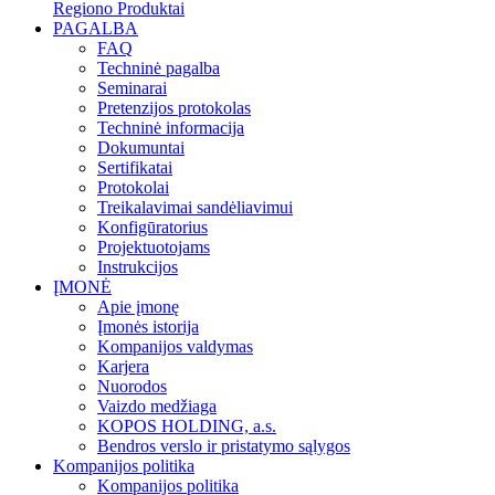
Regiono Produktai
PAGALBA
FAQ
Techninė pagalba
Seminarai
Pretenzijos protokolas
Techninė informacija
Dokumuntai
Sertifikatai
Protokolai
Treikalavimai sandėliavimui
Konfigūratorius
Projektuotojams
Instrukcijos
ĮMONĖ
Apie įmonę
Įmonės istorija
Kompanijos valdymas
Karjera
Nuorodos
Vaizdo medžiaga
KOPOS HOLDING, a.s.
Bendros verslo ir pristatymo sąlygos
Kompanijos politika
Kompanijos politika