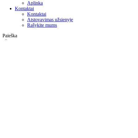
Aplinka
Kontaktai
Kontaktai
Atstovavimas užsienyje
Rašykite mums
Paieška
on web
in products
GLOBAL
Europa
English version
|
en
Česká republika
|
cs
Austria
|
de
Estonia
|
et
Croatia
|
hr