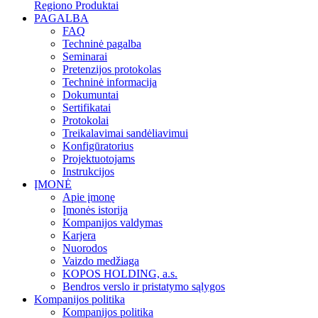
Regiono Produktai
PAGALBA
FAQ
Techninė pagalba
Seminarai
Pretenzijos protokolas
Techninė informacija
Dokumuntai
Sertifikatai
Protokolai
Treikalavimai sandėliavimui
Konfigūratorius
Projektuotojams
Instrukcijos
ĮMONĖ
Apie įmonę
Įmonės istorija
Kompanijos valdymas
Karjera
Nuorodos
Vaizdo medžiaga
KOPOS HOLDING, a.s.
Bendros verslo ir pristatymo sąlygos
Kompanijos politika
Kompanijos politika