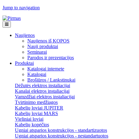
Jump to navigation
Naujienos
Naujienos iš KOPOS
Nauji produktai
Seminarai
Parodos ir prezentacijos
Produktai
Katalogai internete
Katalogai
Brošiūros / Lankstinukai
Dėžutės elektros instaliacijai
Kanalai elektros instaliacijai
Vamzdžiai elektros instaliacijai
Tvirtinimo medžiagos
Kabelių loviai JUPITER
Kabelių loviai MARS
Vieliniai loviai
Kabelių kopėčios
Ugniai atsparios konstrukcijos - standartizuotos
Ugniai atsparios konstrukcijos - nestandartuotos