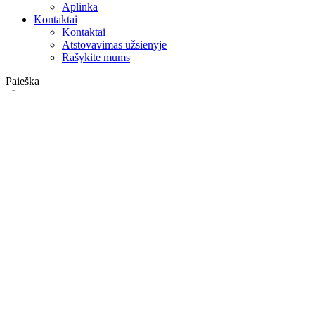
Aplinka
Kontaktai
Kontaktai
Atstovavimas užsienyje
Rašykite mums
Paieška
on web
in products
GLOBAL
Europa
English version
|
en
Česká republika
|
cs
Austria
|
de
Estonia
|
et
Croatia
|
hr