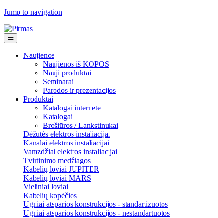
Jump to navigation
Naujienos
Naujienos iš KOPOS
Nauji produktai
Seminarai
Parodos ir prezentacijos
Produktai
Katalogai internete
Katalogai
Brošiūros / Lankstinukai
Dėžutės elektros instaliacijai
Kanalai elektros instaliacijai
Vamzdžiai elektros instaliacijai
Tvirtinimo medžiagos
Kabelių loviai JUPITER
Kabelių loviai MARS
Vieliniai loviai
Kabelių kopėčios
Ugniai atsparios konstrukcijos - standartizuotos
Ugniai atsparios konstrukcijos - nestandartuotos