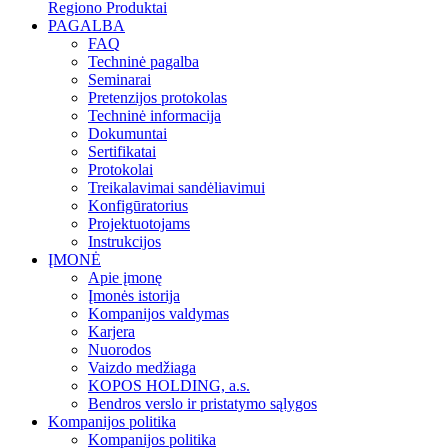
Regiono Produktai
PAGALBA
FAQ
Techninė pagalba
Seminarai
Pretenzijos protokolas
Techninė informacija
Dokumuntai
Sertifikatai
Protokolai
Treikalavimai sandėliavimui
Konfigūratorius
Projektuotojams
Instrukcijos
ĮMONĖ
Apie įmonę
Įmonės istorija
Kompanijos valdymas
Karjera
Nuorodos
Vaizdo medžiaga
KOPOS HOLDING, a.s.
Bendros verslo ir pristatymo sąlygos
Kompanijos politika
Kompanijos politika