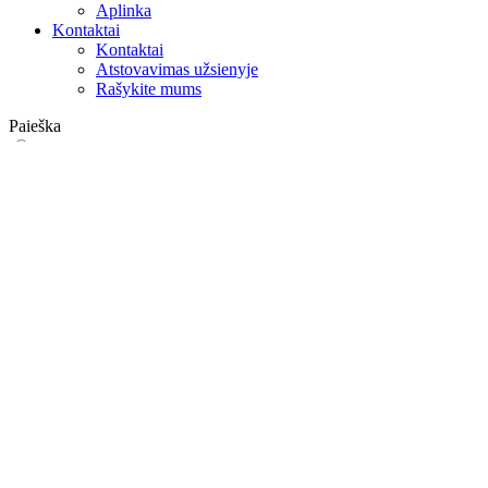
Aplinka
Kontaktai
Kontaktai
Atstovavimas užsienyje
Rašykite mums
Paieška
on web
in products
GLOBAL
Europa
English version
|
en
Česká republika
|
cs
Austria
|
de
Estonia
|
et
Croatia
|
hr