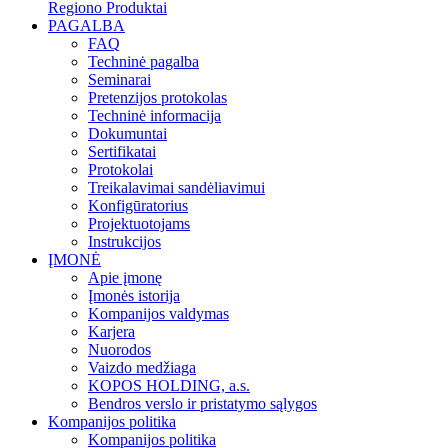
Regiono Produktai
PAGALBA
FAQ
Techninė pagalba
Seminarai
Pretenzijos protokolas
Techninė informacija
Dokumuntai
Sertifikatai
Protokolai
Treikalavimai sandėliavimui
Konfigūratorius
Projektuotojams
Instrukcijos
ĮMONĖ
Apie įmonę
Įmonės istorija
Kompanijos valdymas
Karjera
Nuorodos
Vaizdo medžiaga
KOPOS HOLDING, a.s.
Bendros verslo ir pristatymo sąlygos
Kompanijos politika
Kompanijos politika