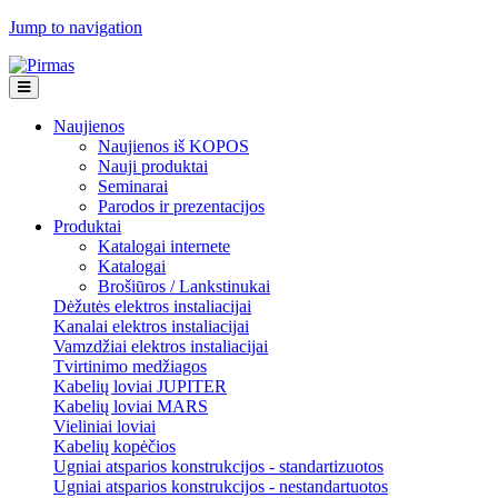
Jump to navigation
Naujienos
Naujienos iš KOPOS
Nauji produktai
Seminarai
Parodos ir prezentacijos
Produktai
Katalogai internete
Katalogai
Brošiūros / Lankstinukai
Dėžutės elektros instaliacijai
Kanalai elektros instaliacijai
Vamzdžiai elektros instaliacijai
Tvirtinimo medžiagos
Kabelių loviai JUPITER
Kabelių loviai MARS
Vieliniai loviai
Kabelių kopėčios
Ugniai atsparios konstrukcijos - standartizuotos
Ugniai atsparios konstrukcijos - nestandartuotos