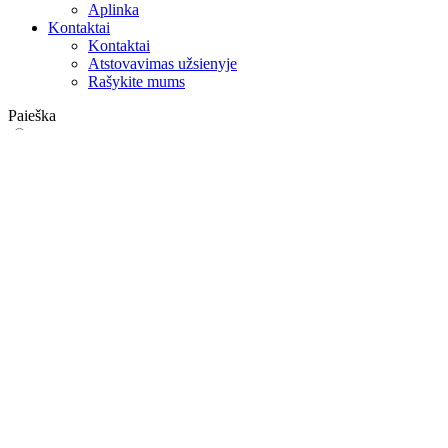
Aplinka
Kontaktai
Kontaktai
Atstovavimas užsienyje
Rašykite mums
Paieška
on web
in products
GLOBAL
Europa
English version
|
en
Česká republika
|
cs
Austria
|
de
Estonia
|
et
Croatia
|
hr