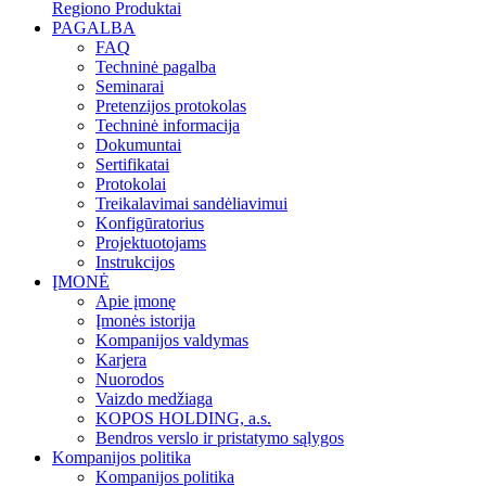
Regiono Produktai
PAGALBA
FAQ
Techninė pagalba
Seminarai
Pretenzijos protokolas
Techninė informacija
Dokumuntai
Sertifikatai
Protokolai
Treikalavimai sandėliavimui
Konfigūratorius
Projektuotojams
Instrukcijos
ĮMONĖ
Apie įmonę
Įmonės istorija
Kompanijos valdymas
Karjera
Nuorodos
Vaizdo medžiaga
KOPOS HOLDING, a.s.
Bendros verslo ir pristatymo sąlygos
Kompanijos politika
Kompanijos politika