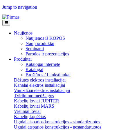
Jump to navigation
Naujienos
Naujienos iš KOPOS
Nauji produktai
Seminarai
Parodos ir prezentacijos
Produktai
Katalogai internete
Katalogai
Brošiūros / Lankstinukai
Dėžutės elektros instaliacijai
Kanalai elektros instaliacijai
Vamzdžiai elektros instaliacijai
Tvirtinimo medžiagos
Kabelių loviai JUPITER
Kabelių loviai MARS
Vieliniai loviai
Kabelių kopėčios
Ugniai atsparios konstrukcijos - standartizuotos
Ugniai atsparios konstrukcijos - nestandartuotos