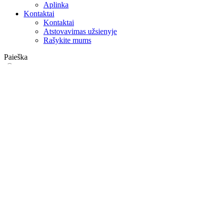
Aplinka
Kontaktai
Kontaktai
Atstovavimas užsienyje
Rašykite mums
Paieška
on web
in products
GLOBAL
Europa
English version
|
en
Česká republika
|
cs
Austria
|
de
Estonia
|
et
Croatia
|
hr