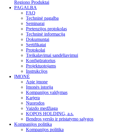
Regiono Produktai
PAGALBA
FAQ
Techninė pagalba
Seminarai
Pretenzijos protokolas
Techninė informacija
Dokumuntai
Sertifikatai
Protokolai
Treikalavimai sandėliavimui
Konfigūratorius
Projektuotojams
Instrukcijos
ĮMONĖ
Apie įmonę
Įmonės istorija
Kompanijos valdymas
Karjera
Nuorodos
Vaizdo medžiaga
KOPOS HOLDING, a.s.
Bendros verslo ir pristatymo sąlygos
Kompanijos politika
Kompanijos politika