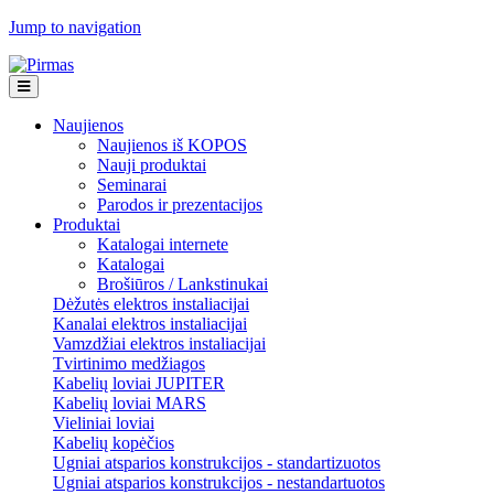
Jump to navigation
Naujienos
Naujienos iš KOPOS
Nauji produktai
Seminarai
Parodos ir prezentacijos
Produktai
Katalogai internete
Katalogai
Brošiūros / Lankstinukai
Dėžutės elektros instaliacijai
Kanalai elektros instaliacijai
Vamzdžiai elektros instaliacijai
Tvirtinimo medžiagos
Kabelių loviai JUPITER
Kabelių loviai MARS
Vieliniai loviai
Kabelių kopėčios
Ugniai atsparios konstrukcijos - standartizuotos
Ugniai atsparios konstrukcijos - nestandartuotos